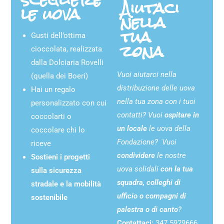
Aiutaci
le uova
nella
tua
Gusti dell’ottima
zona
cioccolata, realizzata
dalla Dolciaria Rovelli
Vuoi aiutarci nella
(quella dei Boeri)
distribuzione delle uova
Hai un regalo
nella tua zona con i tuoi
personalizzato con cui
contatti?
Vuoi
ospitare in
coccolarti o
un locale
le uova della
coccolare chi lo
Fondazione? V
uoi
riceve
condividere
le nostre
Sostieni i progetti
uova solidali
con la tua
sulla sicurezza
squadra, colleghi di
stradale e la mobilità
ufficio o compagni di
sostenibile
palestra o di canto
?
Contattaci:
347 5929666