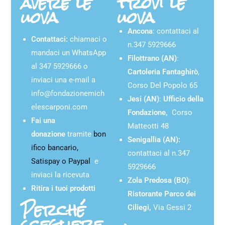
avere le
trovi le
uova
uova
Ancona
: contattaci al
Contattaci:
chiamaci o
n.347 5929666
mandaci un WhatsApp
Filottrano (AN)
:
al 347 5929666 o
Cartoleria Fantaghirò
,
inviaci una e-mail a
Corso Del Popolo 65
info@fondazionemich
Jesi (AN)
:
Ufficio della
elescarponi.com
Fondazione,
Corso
Fai una
Matteotti 48
donazione
tramite
bon
Senigallia (AN):
ifico bancario,
contattaci al n.347
Satispay o Paypal
e
5929666
inviaci la ricevuta
Zola Predosa (BO)
:
Ritira i tuoi prodotti
Ristorante Parco dei
Perché
Ciliegi,
Via Gessi 2
scegliere