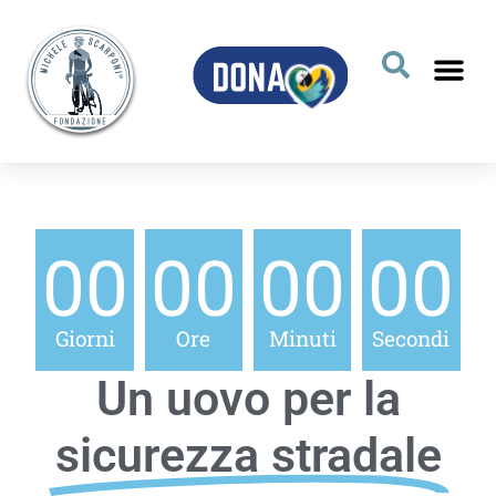
00
00
00
00
Giorni
Ore
Minuti
Secondi
Un uovo per la
sicurezza stradale